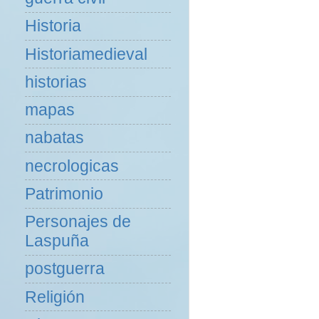
Historia
Historiamedieval
historias
mapas
nabatas
necrologicas
Patrimonio
Personajes de
Laspuña
postguerra
Religión