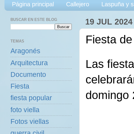
Página principal
Callejero
Laspuña y s
BUSCAR EN ESTE BLOG
19 JUL 2024
Fiesta d
TEMAS
Aragonés
Las fiest
Arquitectura
Documento
celebrará
Fiesta
domingo 
fiesta popular
foto viella
Fotos viellas
guerra civil