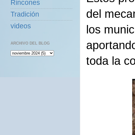
Rincones
del mecan
Tradición
videos
los munic
aportando
ARCHIVO DEL BLOG
toda la c