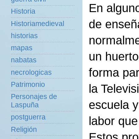
En alguno
Historia
de enseñ
Historiamedieval
historias
normalmen
mapas
un huerto
nabatas
forma par
necrologicas
Patrimonio
la Televi
Personajes de
escuela y
Laspuña
postguerra
labor que
Religión
Estos pro