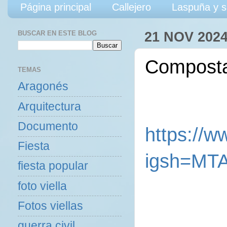
Página principal
Callejero
Laspuña y s
BUSCAR EN ESTE BLOG
21 NOV 202
Composta
TEMAS
Aragonés
Arquitectura
Documento
https://
Fiesta
igsh=MT
fiesta popular
foto viella
Fotos viellas
guerra civil