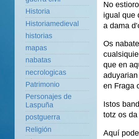
No estioro
Historia
igual que 
Historiamedieval
a dama d'o
historias
Os nabate
mapas
cualsiqui
nabatas
que en aq
necrologicas
aduyarian
Patrimonio
en Fraga 
Personajes de
Istos ban
Laspuña
totz os d
postguerra
Religión
Aquí podez