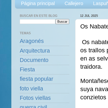
Página principal
Callejero
Laspuñ
BUSCAR EN ESTE BLOG
12 JUL 2025
Os Nabate
TEMAS
Aragonés
Os nabate
os trallos
Arquitectura
en as selv
Documento
traidora.
Fiesta
fiesta popular
Montañese
foto viella
suya navat
conzietos
Fotos viellas
guerra civil