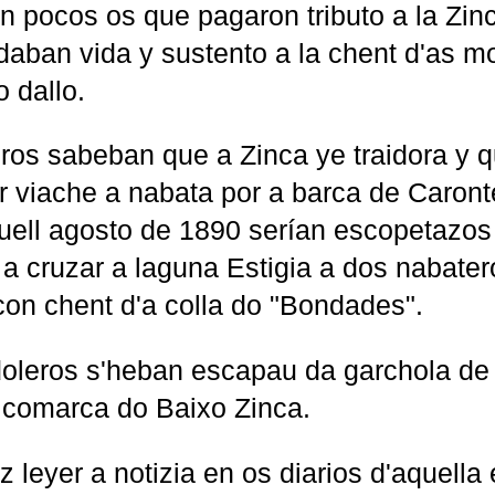
n pocos os que pagaron tributo a la Zinca
daban vida y sustento a la chent d'as m
 dallo.
ros sabeban que a Zinca ye traidora y 
er viache a nabata por a barca de Caron
uell agosto de 1890 serían escopetazos
 a cruzar a laguna Estigia a dos nabate
con chent d'a colla do "Bondades".
doleros s'heban escapau da garchola de
a comarca do Baixo Zinca.
 leyer a notizia en os diarios d'aquella