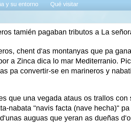
a y su entorno
Qué visitar
ros tamién pagaban tributos a La señor
ros, chent d'as montanyas que pa gana
 por a Zinca dica lo mar Mediterranio. P
as pa convertir-se en marineros y nabat
s que una vegada ataus os trallos con
a-nabata "navis facta (nave hecha)" pa 
 d'unas auguas que yeran as dueñas d'o