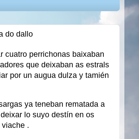
a do dallo
r cuatro perrichonas baixaban
icadores que deixaban as estrals
iar por un augua dulza y tamién
 sargas ya teneban rematada a
deixar lo suyo destín en os
 viache .