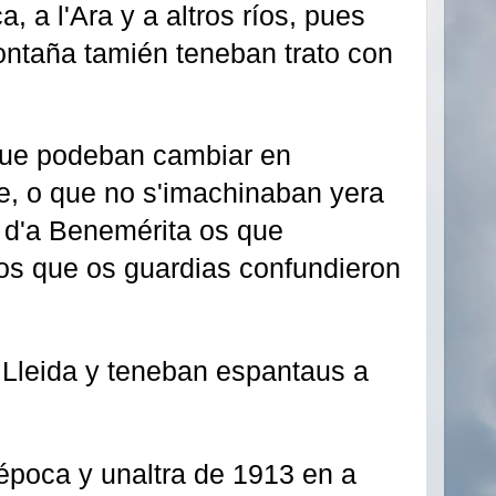
, a l'Ara y a altros ríos, pues
ontaña tamién teneban trato con
que podeban cambiar en
te, o que no s'imachinaban yera
 d'a Benemérita os que
ros que os guardias confundieron
 Lleida y teneban espantaus a
 época y unaltra de 1913 en a